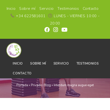
Inicio
Sobre mí
Servicio
Testimonios
Contacto
+34 622581601
LUNES - VIERNES 10:00 -
20:00
INICIO
SOBRE MÍ
SERVICIO
TESTIMONIOS
Blog
CONTACTO
Portada
»
Privado: Blog
»
Interdum magna augue eget