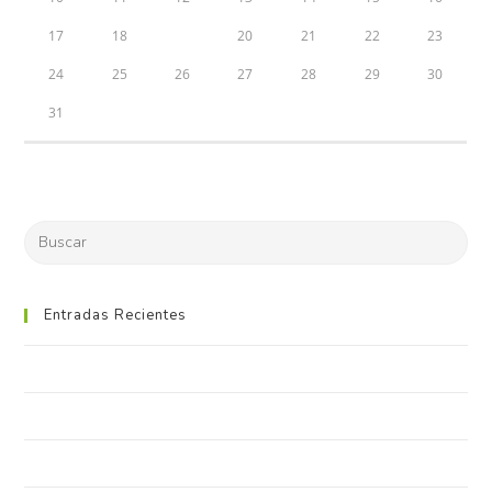
17
18
19
20
21
22
23
24
25
26
27
28
29
30
31
Entradas Recientes
Neque adipiscing an cursus
Litora torqent per conubia
Praesent libro se cursus ante