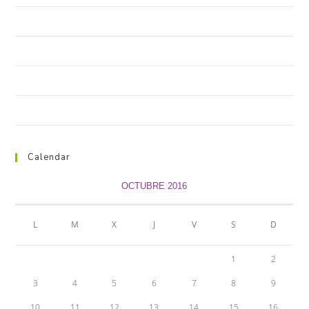
Neque adipiscing an cursus
Litora torqent per conubia
Praesent libro se cursus ante
Metus vitae pharetra auctor
Calendar
OCTUBRE 2016
L
M
X
J
V
S
D
1
2
3
4
5
6
7
8
9
10
11
12
13
14
15
16